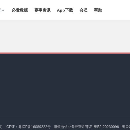
据
必发数据
赛事资讯
App下载
会员
帮助
司
ICP证：粤ICP备16089222号
增值电信业务经营许可证: 粤B2-20230096
粤公网