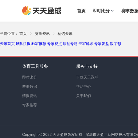
首页
即时比分
赛事数
当前位置：
首页
赛事资讯
精选资讯
资讯首页
球队快报
独家推荐
专家视点
原创专题
专家解读
专家复盘
数字彩
体育工具服务
服务与支持
即时比分
下载天天盈球
赛事数据
帮助中心
情报资讯
关于我们
专家推荐
Copyright © 2022 天天盈球版权所有
深圳市天盈互动网络技术有限公