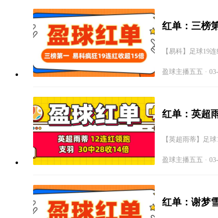
红单：三榜第
【易科】足球19连
盈球主播五五 · 03-3
红单：英超雨蒂
【英超雨蒂】足球1
盈球主播五五 · 03-1
红单：谢梦雪