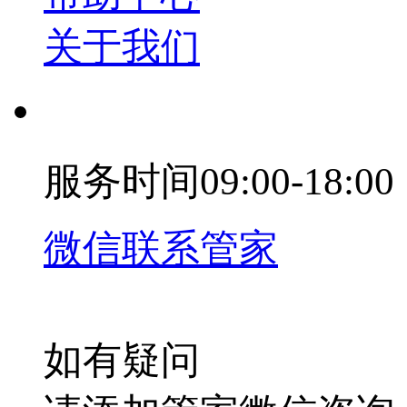
关于我们
服务时间09:00-18:00
微信联系管家
如有疑问