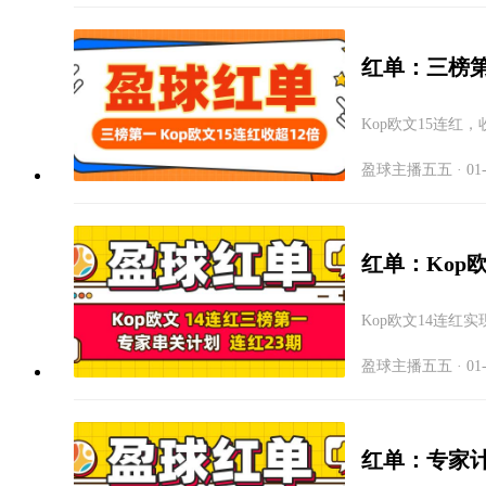
红单：三榜第
Kop欧文15连红
盈球主播五五 · 01-1
红单：Kop
Kop欧文14连红
盈球主播五五 · 01-1
红单：专家计