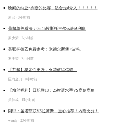
晚间的纯亚p判断的比赛，适合走d介入！！！！！
周已 · 3小时前
葡超单关看法：03:15埃斯托里尔vs法马利康
罗少荣 · 7小时前
英联杯德乙免费参考：米德尔斯堡+波鸿。
罗少荣 · 7小时前
【芬超】稳定性更强，火花值得信赖。
匣内金刀 · 9小时前
【粉丝福利】日职联18：25横滨水手VS鹿岛鹿角
吴佳成 · 15小时前
阿甲：圣塔菲联VS拉努斯！重心推荐！内附比分！
wendy · 23小时前