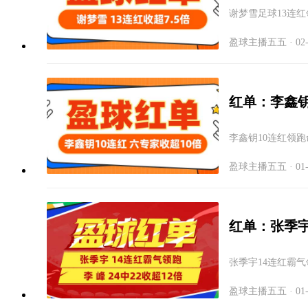
谢梦雪足球13连红领
盈球主播五五 · 02-0
红单：李鑫钥
李鑫钥10连红领
盈球主播五五 · 01-2
红单：张季宇1
张季宇14连红霸气
盈球主播五五 · 01-2