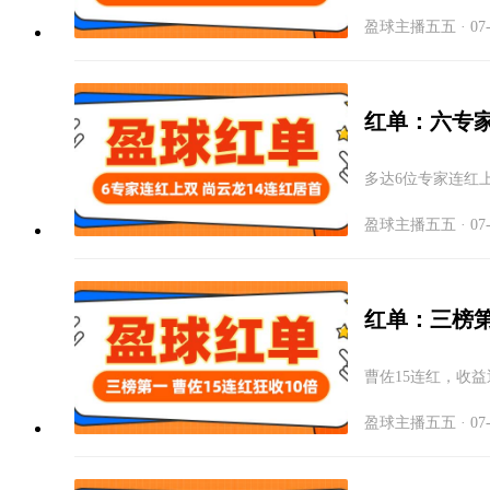
盈球主播五五 · 07-2
红单：六专家
多达6位专家连红
盈球主播五五 · 07-2
红单：三榜第
曹佐15连红，收益
盈球主播五五 · 07-1