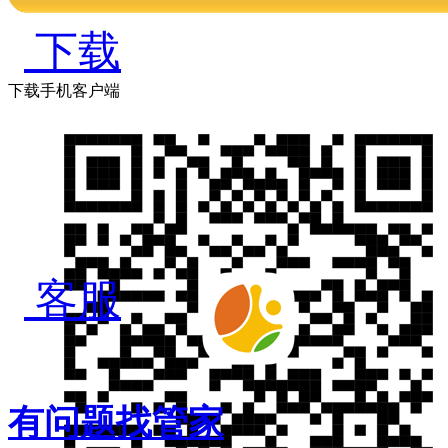
下载
下载手机客户端
客服
有问题找管家