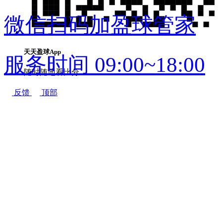
微信扫码加盈球管家
天天盈球App
服务时间 09:00~18:00
随时随地看比分
反馈
顶部