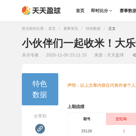
首页
即时比分
赛事数
您当前的位置：
首页
赛事资讯
特色数据
正文
小伙伴们一起收米！大乐透
杀冷专家
2025-11-05 23:11:15
来源：天天盈球
特色
声明：以上文章内容仅代表作者个人
数据
上期战绩
分享到
期号
定红码
25126
2