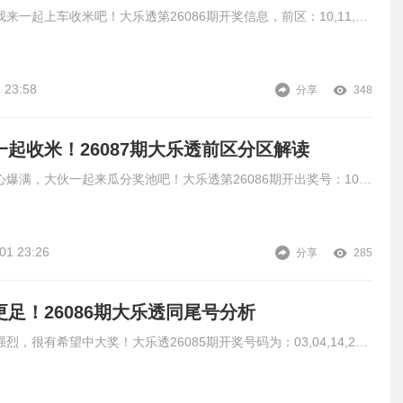
小伙伴们快和我来一起上车收米吧！大乐透第26086期开奖信息，前区：10,11,18,22,35；后..
 23:58
分享
348
起收米！26087期大乐透前区分区解读
本期大乐透信心爆满，大伙一起来瓜分奖池吧！大乐透第26086期开出奖号：10,11,18,22,35..
1 23:26
分享
285
足！26086期大乐透同尾号分析
本单方案感觉强烈，很有希望中大奖！大乐透26085期开奖号码为：03,04,14,28,31 + 0..