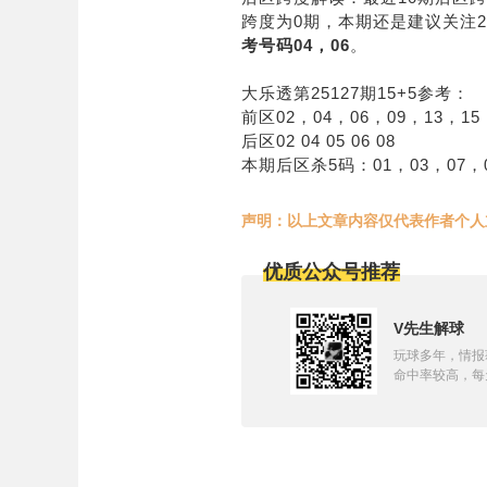
跨度为0期，本期还是建议关注2
考号码04，06
。
大乐透第25127期15+5参考：
前区02，04，06，09，13，15
后区02 04 05 06 08
本期后区杀5码：01，03，07，0
声明：以上文章内容仅代表作者个人
优质公众号推荐
V先生解球
玩球多年，情报
命中率较高，每