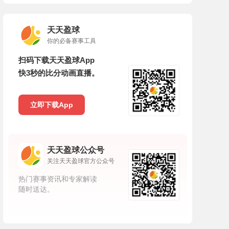
天天盈球
你的必备赛事工具
扫码下载天天盈球App
快3秒的比分动画直播。
立即下载App
天天盈球公众号
关注天天盈球官方公众号
热门赛事资讯和专家解读
随时送达。