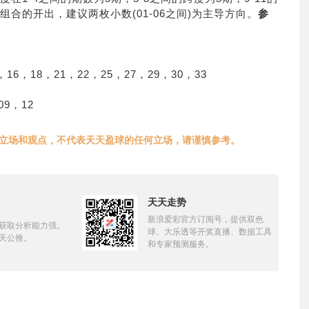
组合的开出，建议两枚小数(01-06之间)为主导方向。
参
，16，18，21，22，25，27，29，30，33
9，12
立场和观点，不代表天天盈球的任何立场，请谨慎参考。
天天走势
新浪爱彩官方订阅号，提供双色
获取分析能力强。
球、大乐透等开奖直播、数据工具
天公推。
和专家预测服务。