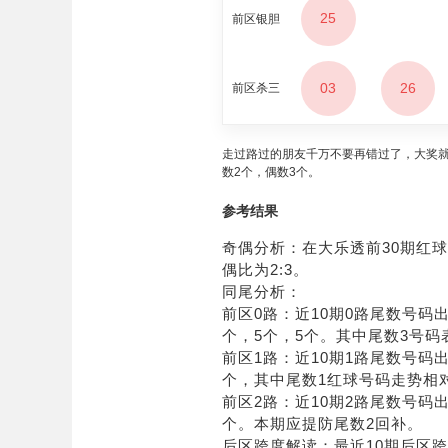
25
前区银胆
03
26
前区杀三
走过路过的朋友千万不要再错过了，大奖就在眼前！
数2个，偶数3个。
参考结果
奇偶分析：在大乐透前30期红球
偶比为2:3。
同尾分析：
前区0路：近10期0路尾数号码出
个，5个，5个。其中尾数3号
前区1路：近10期1路尾数号码出
个，其中尾数1红球号码走势相
前区2路：近10期2路尾数号码出
个。本期应提防尾数2回补。
后区跨度解读：最近10期后区跨度