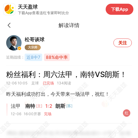
天天盈球
下载App
下载App查看连红专家即时比分
解读详情
松哥谈球
关注
大宗师
近8中7
88%命中率
近期战绩：
粉丝福利：周六法甲，南特VS朗斯！
12-06 10:05
足球
已完场
134阅读
昨天福利成功打出，今天带来一场法甲，祝红！
法甲
南特
1:2
朗斯
[主]
[客]
红
12-06
16:00
开赛
完场