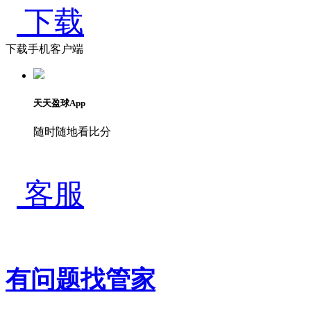
下载
下载手机客户端
天天盈球App
随时随地看比分
客服
有问题找管家