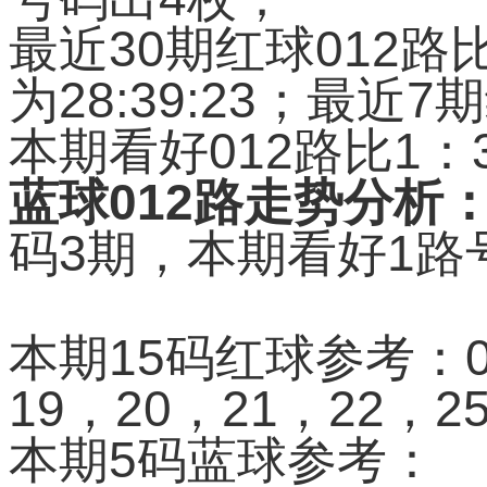
最近30期红球012路比为
为28:39:23；最近7期
本期看好012路比1：
蓝球012路走势分析
码3期，本期看好1路
本期15码红球参考：04
19，20，21，22，2
本期5码蓝球参考：