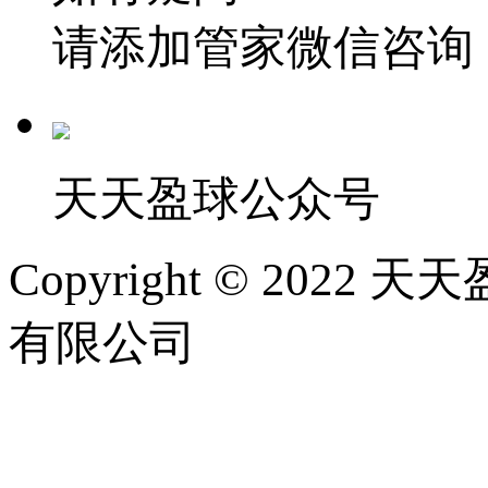
请添加管家微信咨询
天天盈球公众号
Copyright © 2022
有限公司
ICP证：粤ICP
证: 粤B2-20230096
粤公