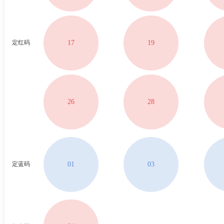
17
19
定红码
26
28
01
03
定蓝码