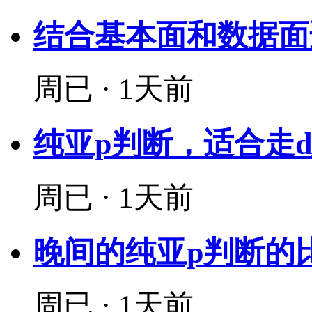
结合基本面和数据面
周已 · 1天前
纯亚p判断，适合走
周已 · 1天前
晚间的纯亚p判断的
周已 · 1天前