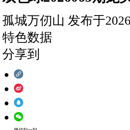
孤城万仞山
发布于2026-0
特色数据
分享到
微信扫一扫