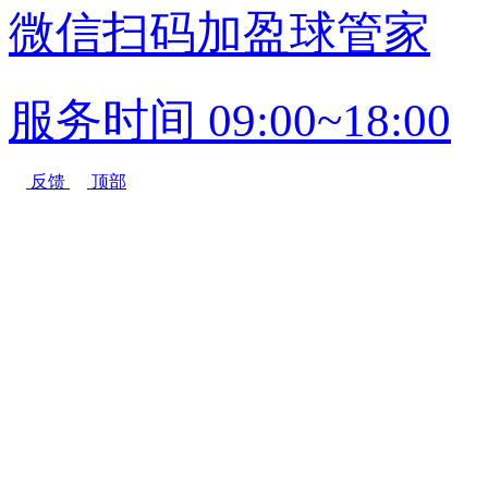
微信扫码加盈球管家
服务时间 09:00~18:00
反馈
顶部