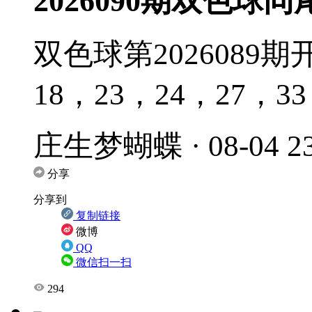
2026090期双色球
双色球第202608
18，23，24，27，3
庄生梦蝴蝶 · 08-04 23
分享
分享到
复制链接
微博
QQ
微信扫一扫
294