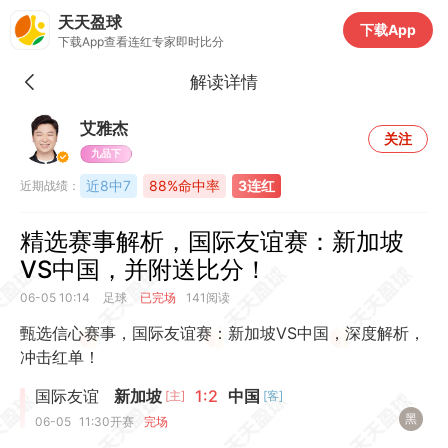
天天盈球
下载App
下载App查看连红专家即时比分
解读详情
艾雅杰
关注
九品下
近8中7
88%命中率
3连红
近期战绩：
精选赛事解析，国际友谊赛：新加坡
VS中国，并附送比分！
06-05 10:14
足球
已完场
141阅读
甄选信心赛事，国际友谊赛：新加坡VS中国，深度解析，
冲击红单！
国际友谊
新加坡
1:2
中国
[主]
[客]
黑
06-05
11:30
开赛
完场