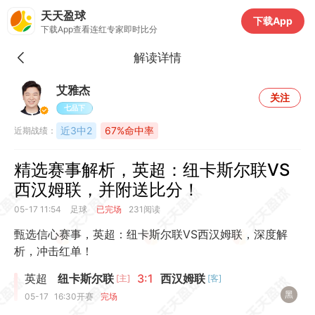
天天盈球
下载App
下载App查看连红专家即时比分
解读详情
艾雅杰
关注
七品下
近3中2
67%命中率
近期战绩：
精选赛事解析，英超：纽卡斯尔联VS
西汉姆联，并附送比分！
05-17 11:54
足球
已完场
231阅读
甄选信心赛事，英超：纽卡斯尔联VS西汉姆联，深度解
析，冲击红单！
英超
纽卡斯尔联
3:1
西汉姆联
[主]
[客]
黑
05-17
16:30
开赛
完场