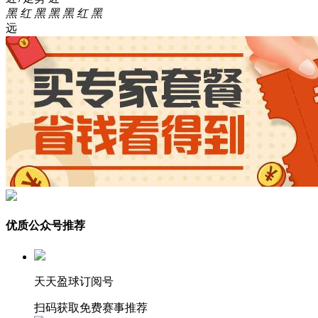
黑
红
黑
黑
黑
红
黑
远
优质公众号推荐
天天盈球订阅号
扫码获取免费赛事推荐