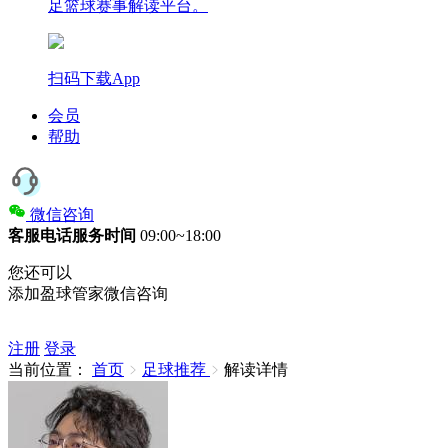
足篮球赛事解读平台。
扫码下载App
会员
帮助
微信咨询
客服电话服务时间
09:00~18:00
您还可以
添加盈球管家微信咨询
注册
登录
当前位置：
首页
足球推荐
解读详情