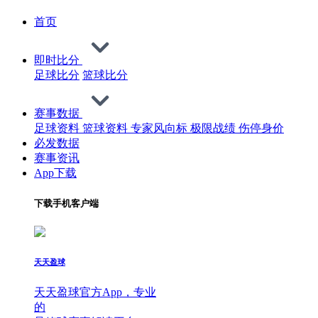
首页
即时比分
足球比分
篮球比分
赛事数据
足球资料
篮球资料
专家风向标
极限战绩
伤停身价
必发数据
赛事资讯
App下载
下载手机客户端
天天盈球
天天盈球官方App，专业
的